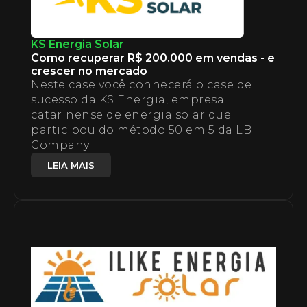
KS Energia Solar
Como recuperar R$ 200.000 em vendas - e
crescer no mercado
Neste case você conhecerá o case de
sucesso da KS Energia, empresa
catarinense de energia solar que
participou do método 50 em 5 da LB
Company.
LEIA MAIS