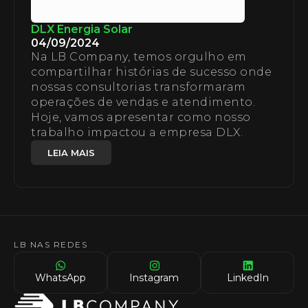
DLX Energia Solar
04/09/2024
Na LB Company, temos orgulho em
compartilhar histórias de sucesso onde
nossas consultorias transformaram
operações de vendas e atendimento.
Hoje, vamos apresentar como nosso
trabalho impactou a empresa DLX.
LEIA MAIS
LB NAS REDES
WhatsApp
Instagram
LinkedIn