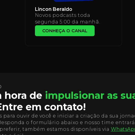
Lincon Beraldo
Novos podcasts toda
segunda 5:00 da manhã.
CONHEÇA O CANAL
O
 hora de
impulsionar as su
ntre em contato!
 para ouvir de você e iniciar a criação da sua jorn
 Responda o formulário abaixo e nosso time entrar
preferir, também estamos disponíveis via
WhatsAp