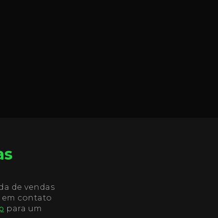
as
ada de vendas
á em contato
p
para um