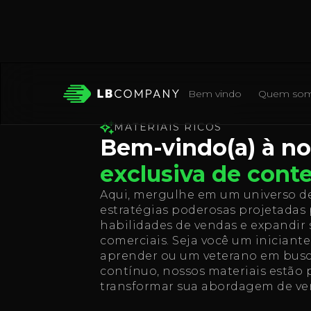
Bem vindo
Quem so
MATERIAIS RICOS
Bem-vindo(a) à n
exclusiva de cont
Aqui, mergulhe em um universo de 
estratégias poderosas projetadas 
habilidades de vendas e expandir 
comerciais. Seja você um iniciant
aprender ou um veterano em bus
contínuo, nossos materiais estão 
transformar sua abordagem de ve