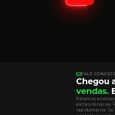
FALE CONOSC
Chegou a
vendas.
E
Estamos ansiosos
extraordinárias.
rapidamente. Se 