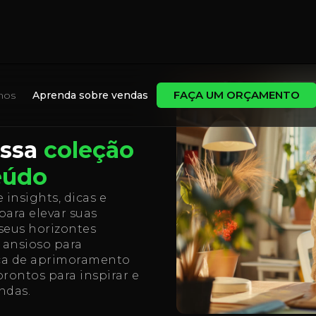
FAÇA UM ORÇAMENTO
mos
Aprenda sobre vendas
ossa
coleção
eúdo
insights, dicas e
para elevar suas
seus horizontes
e ansioso para
ca de aprimoramento
prontos para inspirar e
ndas.