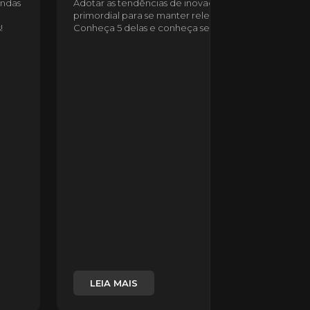
endas
Adotar as tendências de inovação em vendas é
primordial para se manter relevante no mercado.
!
Conheça 5 delas e conheça seus benefícios!
LEIA MAIS