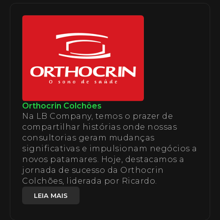
Orthocrin Colchões
Na LB Company, temos o prazer de
compartilhar histórias onde nossas
consultorias geram mudanças
significativas e impulsionam negócios a
novos patamares. Hoje, destacamos a
jornada de sucesso da Orthocrin
Colchões, liderada por Ricardo.
LEIA MAIS