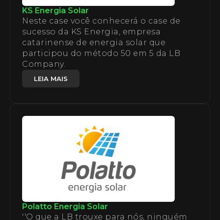
KS Energia Solar
Neste case você conhecerá o case de
sucesso da KS Energia, empresa
catarinense de energia solar que
participou do método 50 em 5 da LB
Company.
LEIA MAIS
Polatto Energia Solar
''O que a LB trouxe para nós, ninguém