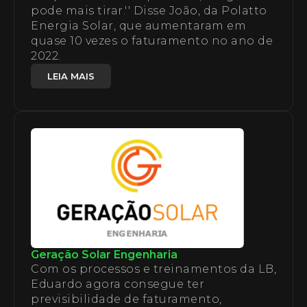
pode mais tirar.'' Disse João, da Polatto
Energia Solar, que aumentaram em
quase 10 vezes o faturamento no ano de
2022.
LEIA MAIS
Geração Solar Engenharia
Com os processos e treinamentos da LB,
Eduardo agora consegue ter
previsibilidade de faturamento,