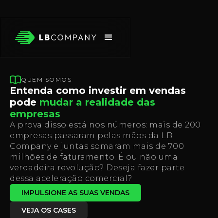
QUEM SOMOS
Entenda como investir em vendas
pode
mudar a realidade das
empresas
A prova disso está nos números: mais de 200
empresas passaram pelas mãos da LB
Company e juntas somaram mais de 700
milhões de faturamento. É ou não uma
verdadeira revolução? Deseja fazer parte
dessa aceleração comercial?
IMPULSIONE AS SUAS VENDAS
VEJA OS CASES