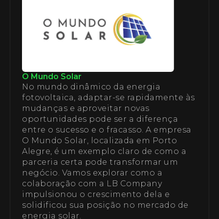
O Mundo Solar
No mundo dinâmico da energia
fotovoltaica, adaptar-se rapidamente às
mudanças e aproveitar novas
oportunidades pode ser a diferença
entre o sucesso e o fracasso. A empresa
O Mundo Solar, localizada em Porto
Alegre, é um exemplo claro de como a
parceria certa pode transformar um
negócio. Vamos explorar como a
colaboração com a LB Company
impulsionou o crescimento dela e
solidificou sua posição no mercado de
energia solar.