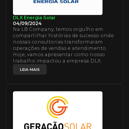
DLX Energia Solar
04/09/2024
Na LB Company, temos orgulho em
compartilhar histórias de sucesso onde
nossas consultorias transformaram
operações de vendas e atendimento.
Hoje, vamos apresentar como nosso
trabalho impactou a empresa DLX.
LEIA MAIS