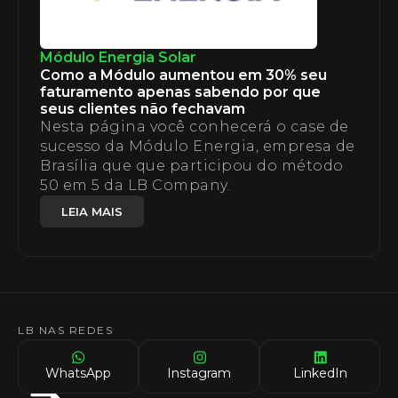
Módulo Energia Solar
Como a Módulo aumentou em 30% seu
faturamento apenas sabendo por que
seus clientes não fechavam
Nesta página você conhecerá o case de
sucesso da Módulo Energia, empresa de
Brasília que que participou do método
50 em 5 da LB Company.
LEIA MAIS
LB NAS REDES
WhatsApp
Instagram
LinkedIn