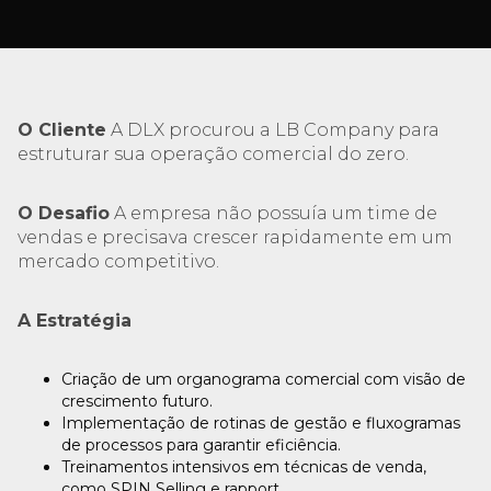
O Cliente
A DLX procurou a LB Company para
estruturar sua operação comercial do zero.
O Desafio
A empresa não possuía um time de
vendas e precisava crescer rapidamente em um
mercado competitivo.
A Estratégia
Criação de um organograma comercial com visão de
crescimento futuro.
Implementação de rotinas de gestão e fluxogramas
de processos para garantir eficiência.
Treinamentos intensivos em técnicas de venda,
como SPIN Selling e rapport.