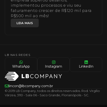
empresa superou desafios,
implementou processos e viu seu
faturamento crescer de R$120 mil para
R$500 mil ao mês!
LEIA MAIS
LB NAS REDES
WhatsApp
Instagram
LinkedIn
lincon@lbcompany.com.br
© 2019 LB Company, todos os direitos reservados. Rod. Virgílio
Várzea, 3110 - Sala 06 - Saco Grande, Florianópolis - SC.