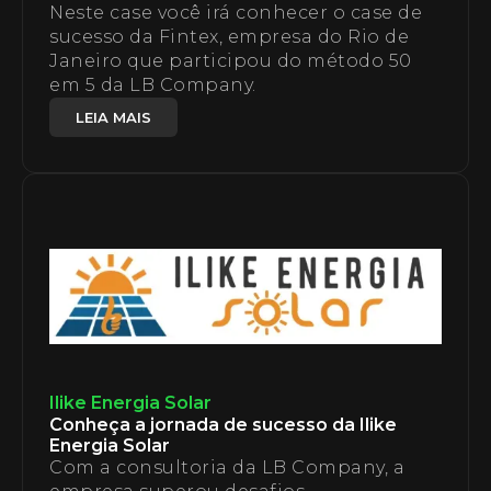
Neste case você irá conhecer o case de
sucesso da Fintex, empresa do Rio de
Janeiro que participou do método 50
em 5 da LB Company.
LEIA MAIS
Ilike Energia Solar
Conheça a jornada de sucesso da Ilike
Energia Solar
Com a consultoria da LB Company, a