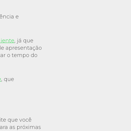
ência e
liente
, já que
 de apresentação
zar o tempo do
e
, que
ite que você
para as próximas