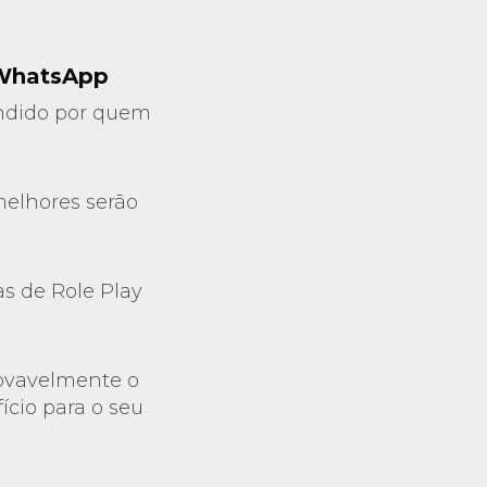
 WhatsApp
endido por quem
melhores serão
as de Role Play
rovavelmente o
ício para o seu