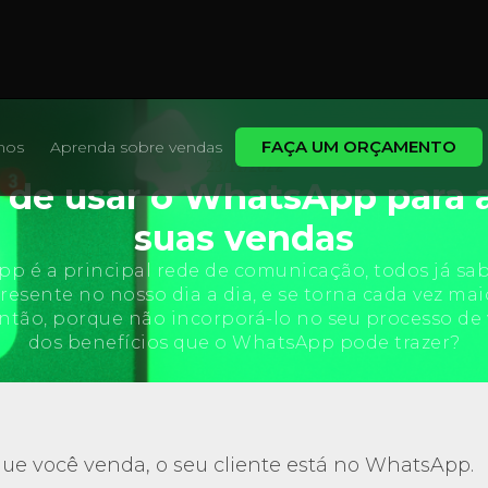
FAÇA UM ORÇAMENTO
mos
Aprenda sobre vendas
23/11/2022
 de usar o WhatsApp para 
suas vendas
p é a principal rede de comunicação, todos já sabe
resente no nosso dia a dia, e se torna cada vez mai
Então, porque não incorporá-lo no seu processo de 
dos benefícios que o WhatsApp pode trazer?
ue você venda, o seu cliente está no WhatsApp.