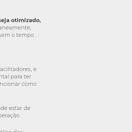
eja otimizado,
taneamente,
e sem o tempo
.
acilitadores, e
tal para ter
uncionar como
ode estar de
peração.