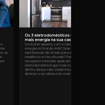
Os 3 eletrodomésticos que consomem
mais energia na sua casa
 o
Você já se assustou com o valor da sua conta de
ente
energia no final do mês? Já se questionou o que
zer as
está fazendo de errado para o consumo da sua
ne-
residência vir tão elevado? Para evitar surpresas, é
riam
necessário entender quais são os
eletrodomésticos que mais consomem energia
dentro da sua casa. Desse modo, você consegue
diminuir o uso deles e ter mais economia.