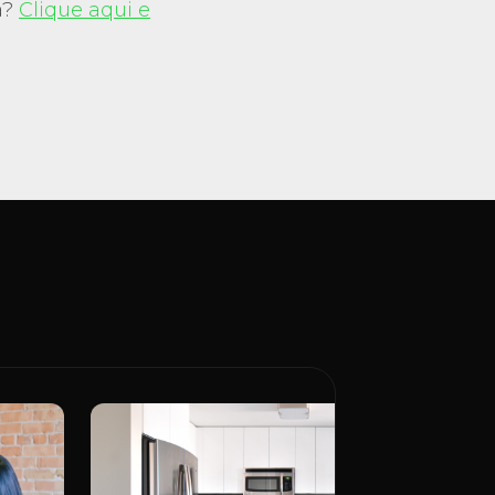
a?
Clique aqui e