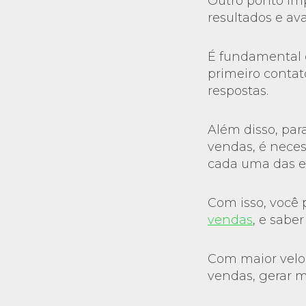
Outro ponto im
resultados e av
É fundamental q
primeiro contat
respostas.
Além disso, pa
vendas, é neces
cada uma das e
Com isso, você
vendas
, e sabe
Com maior veloc
vendas, gerar m