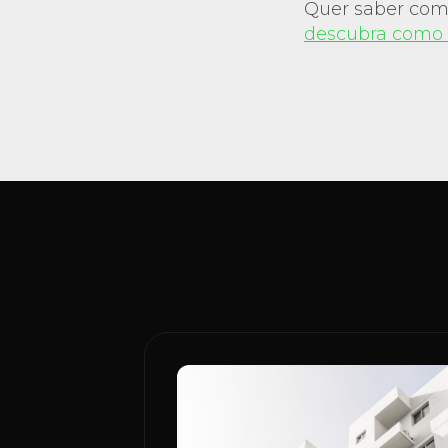
Quer saber com
descubra como 