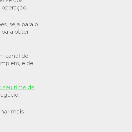
lise dos
 operação.
s, seja para o
 para obter
m canal de
ompleto, e de
o seu time de
negócio.
char mais