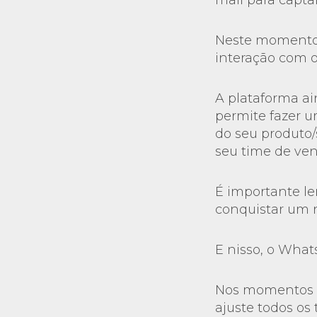
mail para captar
Neste momento,
interação com o
A plataforma a
permite fazer 
do seu produto/
seu time de ven
É importante l
conquistar um 
E nisso, o What
Nos momentos
ajuste todos os