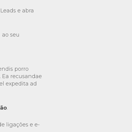
 Leads e abra
a ao seu
endis porro
. Ea recusandae
el expedita ad
ção
.
e ligações e e-