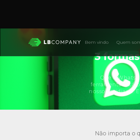
Bem vindo
Quem so
3 formas
Que o WhatsAp
ferramenta está p
nosso cotidiano. 
Não importa o q