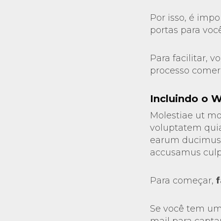
Por isso, é imp
portas para você
Para facilitar,
processo comerc
Incluindo o 
Molestiae ut mo
voluptatem quia
earum ducimus v
accusamus culpa
Para começar,
Se você tem um 