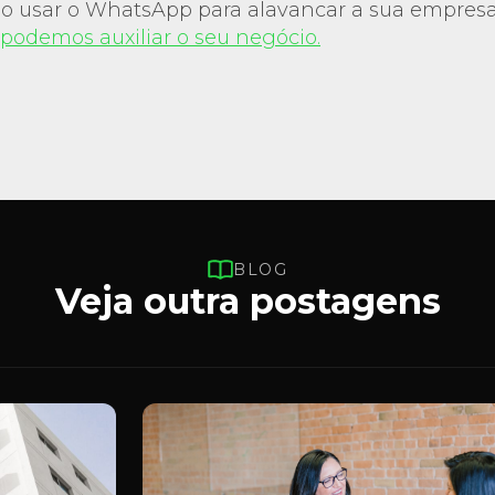
o usar o WhatsApp para alavancar a sua empres
podemos auxiliar o seu negócio.
BLOG
Veja outra postagens