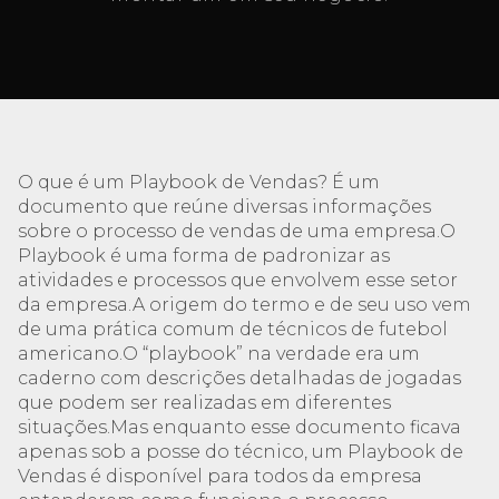
O que é um Playbook de Vendas? É um
documento que reúne diversas informações
sobre o processo de vendas de uma empresa.O
Playbook é uma forma de padronizar as
atividades e processos que envolvem esse setor
da empresa.A origem do termo e de seu uso vem
de uma prática comum de técnicos de futebol
americano.O “playbook” na verdade era um
caderno com descrições detalhadas de jogadas
que podem ser realizadas em diferentes
situações.Mas enquanto esse documento ficava
apenas sob a posse do técnico, um Playbook de
Vendas é disponível para todos da empresa