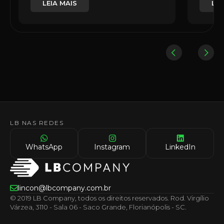
LEIA MAIS
LEI
LB NAS REDES
WhatsApp
Instagram
LinkedIn
lincon@lbcompany.com.br
© 2019 LB Company, todos os direitos reservados. Rod. Virgílio
Várzea, 3110 - Sala 06 - Saco Grande, Florianópolis - SC.