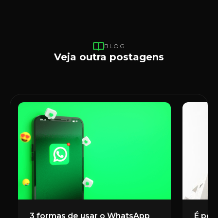
BLOG
Veja outra postagens
3 formas de usar o WhatsApp
É poss