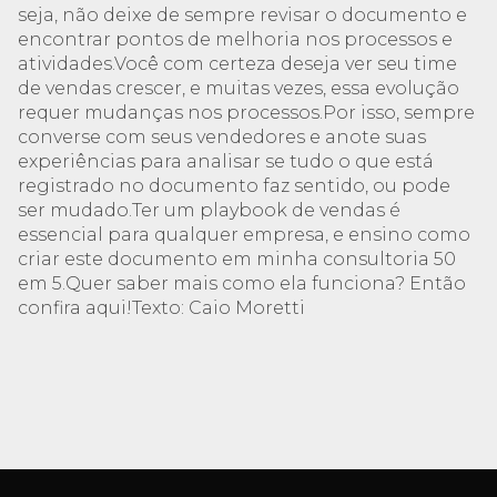
seja, não deixe de sempre revisar o documento e
encontrar pontos de melhoria nos processos e
atividades.Você com certeza deseja ver seu time
de vendas crescer, e muitas vezes, essa evolução
requer mudanças nos processos.Por isso, sempre
converse com seus vendedores e anote suas
experiências para analisar se tudo o que está
registrado no documento faz sentido, ou pode
ser mudado.Ter um playbook de vendas é
essencial para qualquer empresa, e ensino como
criar este documento em minha consultoria 50
em 5.Quer saber mais como ela funciona? Então
confira aqui!Texto: Caio Moretti