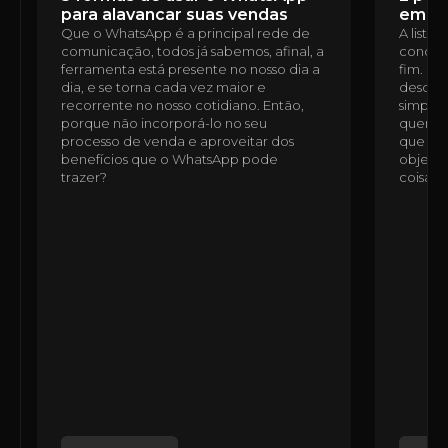
para alavancar suas vendas
em u
Que o WhatsApp é a principal rede de
A lista
comunicação, todos já sabemos, afinal, a
condomí
ferramenta está presente no nosso dia a
fim. É 
dia, e se torna cada vez maior e
desde a
recorrente no nosso cotidiano. Então,
simples
porque não incorporá-lo no seu
quem n
processo de venda e aproveitar dos
que ess
benefícios que o WhatsApp pode
objetiv
trazer?
coisas,