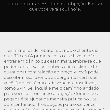
para contornar essa famosa objeção. E é isso
que você verá aqui hoje.
Três maneiras de rebater quando o cliente diz
que "Tá caro"A primeira coisa a se fazer é não
entrar em pânico ou desanimar.Lembre-se que
podem existir vários motivos para o cliente te
questionar com relação ao preço, e você pode
descobrir isso fazendo as perguntas certas.Se
você já aplica técnicas de vendas consultivas,
como SPIN Selling, já é meio caminho andado
para você contornar essa objeção.Como nossa
pegada é te ajudar de maneira prática, vou te
apresentar aqui três opções para você vencer
esta objeção tão comum no universo de vendas.1