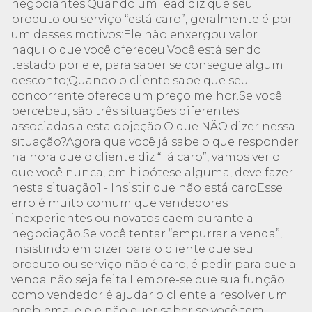
negociantes.Quando um lead diz que seu
produto ou serviço “está caro”, geralmente é por
um desses motivos:Ele não enxergou valor
naquilo que você ofereceu;Você está sendo
testado por ele, para saber se consegue algum
desconto;Quando o cliente sabe que seu
concorrente oferece um preço melhor.Se você
percebeu, são três situações diferentes
associadas a esta objeção.O que NÃO dizer nessa
situação?Agora que você já sabe o que responder
na hora que o cliente diz “Tá caro”, vamos ver o
que você nunca, em hipótese alguma, deve fazer
nesta situação1 - Insistir que não está caroEsse
erro é muito comum que vendedores
inexperientes ou novatos caem durante a
negociação.Se você tentar “empurrar a venda”,
insistindo em dizer para o cliente que seu
produto ou serviço não é caro, é pedir para que a
venda não seja feita.Lembre-se que sua função
como vendedor é ajudar o cliente a resolver um
problema, e ele não quer saber se você tem