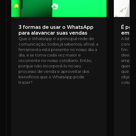
3 formas de usar o WhatsApp
É poss
para alavancar suas vendas
em u
Que o WhatsApp é a principal rede de
A lista
comunicação, todos já sabemos, afinal, a
condomí
ferramenta está presente no nosso dia a
fim. É 
dia, e se torna cada vez maior e
desde a
recorrente no nosso cotidiano. Então,
simples
porque não incorporá-lo no seu
quem n
processo de venda e aproveitar dos
que ess
benefícios que o WhatsApp pode
objetiv
trazer?
coisas,