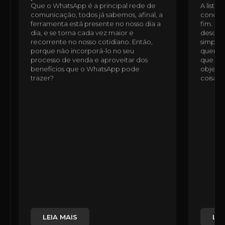
Que o WhatsApp é a principal rede de
A lista
comunicação, todos já sabemos, afinal, a
condomí
ferramenta está presente no nosso dia a
fim. É 
dia, e se torna cada vez maior e
desde a
recorrente no nosso cotidiano. Então,
simples
porque não incorporá-lo no seu
quem n
processo de venda e aproveitar dos
que ess
benefícios que o WhatsApp pode
objetiv
trazer?
coisas,
LEIA MAIS
LEI