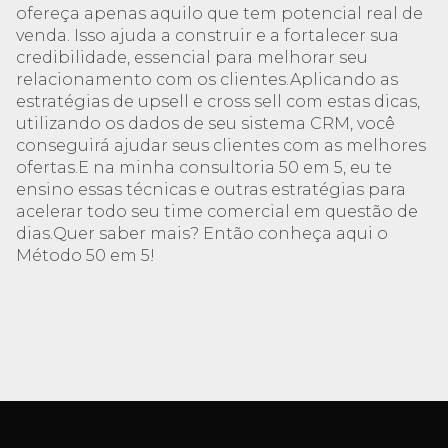
ofereça apenas aquilo que tem potencial real de
venda. Isso ajuda a construir e a fortalecer sua
credibilidade, essencial para melhorar seu
relacionamento com os clientes.Aplicando as
estratégias de upsell e cross sell com estas dicas,
utilizando os dados de seu sistema CRM, você
conseguirá ajudar seus clientes com as melhores
ofertas.E na minha consultoria 50 em 5, eu te
ensino essas técnicas e outras estratégias para
acelerar todo seu time comercial em questão de
dias.Quer saber mais? Então conheça aqui o
Método 50 em 5!