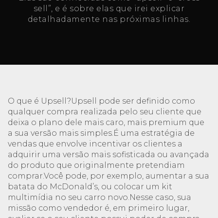
sell”, e é sobre elas que irei explicar
detalhadamente nas próximas linhas.
O que é Upsell?Upsell pode ser definido como
qualquer compra realizada pelo seu cliente que
deixa o plano dele mais caro, mais premium que
a sua versão mais simples.É uma estratégia de
vendas que envolve incentivar os clientes a
adquirir uma versão mais sofisticada ou avançada
do produto que originalmente pretendiam
comprar.Você pode, por exemplo, aumentar a sua
batata do McDonald’s, ou colocar um kit
multimídia no seu carro novo.Nesse caso, sua
missão como vendedor é, em primeiro lugar,