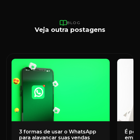
BLOG
Veja outra postagens
3 formas de usar o WhatsApp
É poss
para alavancar suas vendas
em u