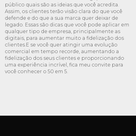
público quais são as ideias que você acredita.
Assim, os clientes terão visão clara do que você
defende e do que a sua marca quer deixar de
legado. Essas são dicas que você pode aplicar em
qualquer tipo de empresa, principalmente as
digitais, para aumentar muito a fidelização dos
clientes.E se você quer atingir uma evolução
comercial em tempo recorde, aumentando a
fidelização dos seus clientes e proporcionando
uma experiência incrível, fica meu convite para
você conhecer o 50 em 5.