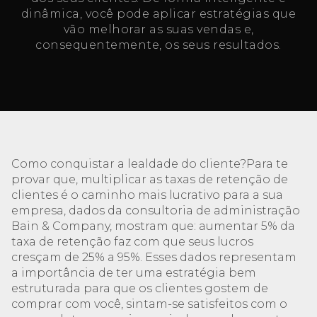
dinâmica, você pode aplicar estratégias que
vão melhorar as suas vendas e,
consequentemente, os seus resultados.
Como conquistar a lealdade do cliente?Para te
provar que, multiplicar as taxas de retenção de
clientes é o caminho mais lucrativo para a sua
empresa, dados da consultoria de administração
Bain & Company, mostram que: aumentar 5% da
taxa de retenção faz com que seus lucros
cresçam de 25% a 95%. Esses dados representam
a importância de ter uma estratégia bem
estruturada para que os clientes gostem de
comprar com você, sintam-se satisfeitos com o