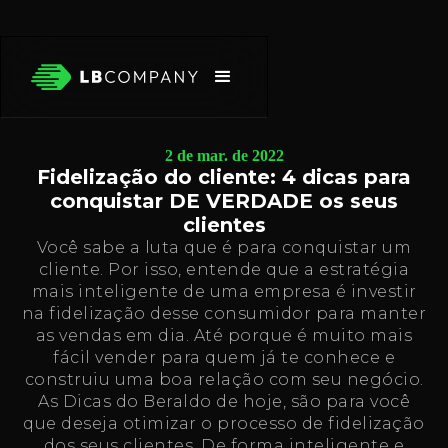
2 de mar. de 2022
Fidelização do cliente: 4 dicas para
conquistar DE VERDADE os seus
clientes
Você sabe a luta que é para conquistar um
cliente. Por isso, entende que a estratégia
mais inteligente de uma empresa é investir
na fidelização desse consumidor para manter
as vendas em dia. Até porque é muito mais
fácil vender para quem já te conhece e
construiu uma boa relação com seu negócio.
As Dicas do Beraldo de hoje, são para você
que deseja otimizar o processo de fidelização
dos seus clientes. De forma inteligente e