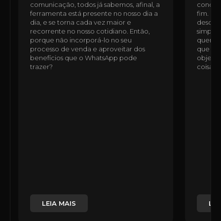
comunicação, todos já sabemos, afinal, a
condomí
ferramenta está presente no nosso dia a
fim. É 
dia, e se torna cada vez maior e
desde a
recorrente no nosso cotidiano. Então,
simples
porque não incorporá-lo no seu
quem n
processo de venda e aproveitar dos
que ess
benefícios que o WhatsApp pode
objetiv
trazer?
coisas,
LEIA MAIS
LEI