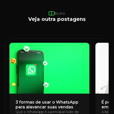
BLOG
Veja outra postagens
3 formas de usar o WhatsApp
É poss
para alavancar suas vendas
em u
Que o WhatsApp é a principal rede de
A lista