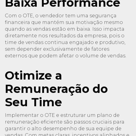
Baixa Performance
Com o OTE, o vendedor tem uma segurança
financeira que mantém sua motivação mesmo
quando as vendas estão em baixa. Isso impacta
diretamente nos resultados da empresa, pois o
time de vendas continua engajado e produtivo,
sem depender exclusivamente de fatores
externos que podem afetar o volume de vendas.
Otimize a
Remuneração do
Seu Time
Implementar o OTE e estruturar um plano de
remuneração eficiente são passos cruciais para
garantir o alto desempenho de sua equipe de
vendas. Com metas claras, incentivos alinhados e