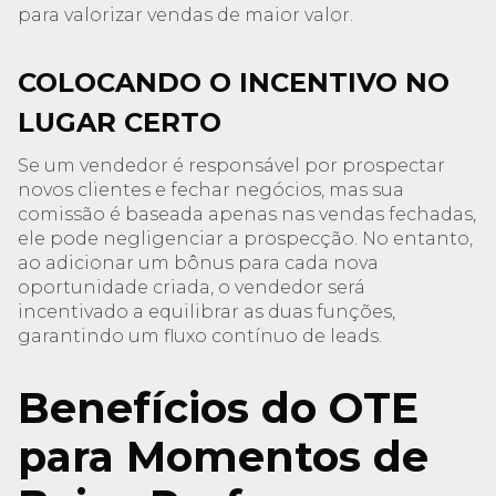
para valorizar vendas de maior valor.
COLOCANDO O INCENTIVO NO
LUGAR CERTO
Se um vendedor é responsável por prospectar
novos clientes e fechar negócios, mas sua
comissão é baseada apenas nas vendas fechadas,
ele pode negligenciar a prospecção. No entanto,
ao adicionar um bônus para cada nova
oportunidade criada, o vendedor será
incentivado a equilibrar as duas funções,
garantindo um fluxo contínuo de leads.
Benefícios do OTE
para Momentos de