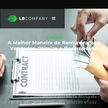
12/09/2024
A Melhor Maneira de Remunerar seu
Vendedor: Otimize o Desempenho
com OTE
Manter uma equipe de vendas motivada e
produtiva passa diretamente pela forma de
remuneração. Muitas empresas ainda
utilizam modelos tradicionais que, em
tempos de baixa performance, não
incentivam adequadamente os vendedores. É
aqui que o conceito de OTE (On-Target
Earnings) – ou Ganhos por Meta Atingida –
entra em cena como uma solução eficaz.