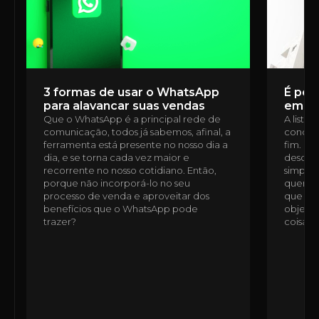
3 formas de usar o WhatsApp
É poss
para alavancar suas vendas
em u
Que o WhatsApp é a principal rede de
A lista
comunicação, todos já sabemos, afinal, a
condomí
ferramenta está presente no nosso dia a
fim. É 
dia, e se torna cada vez maior e
desde a
recorrente no nosso cotidiano. Então,
simples
porque não incorporá-lo no seu
quem n
processo de venda e aproveitar dos
que ess
benefícios que o WhatsApp pode
objetiv
trazer?
coisas,