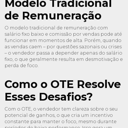
Modelo Tradicional
de Remuneração
O modelo tradicional de remuneração com
salário fixo baixo e comissão por vendas pode até
funcionar em momentos de alta. Porém, quando
as vendas caem – por questões sazonais ou crises
– o vendedor passa a depender apenas do salário
fixo, o que geralmente resulta em desmotivação e
perda de foco.
Como o OTE Resolve
Esses Desafios?
Com o OTE, o vendedor tem clareza sobre o seu
potencial de ganhos, o que cria um incentivo
constante para manter o foco, mesmo durante
períodos de baixa performance. Isso gera um