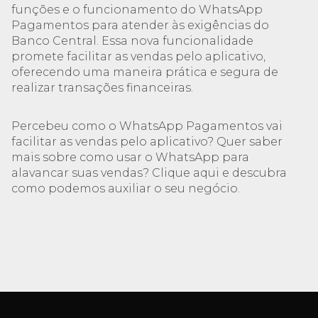
funções e o funcionamento do WhatsApp
Pagamentos para atender às exigências do
Banco Central. Essa nova funcionalidade
promete facilitar as vendas pelo aplicativo,
oferecendo uma maneira prática e segura de
realizar transações financeiras.
Percebeu como o WhatsApp Pagamentos vai
facilitar as vendas pelo aplicativo? Quer saber
mais sobre como usar o WhatsApp para
alavancar suas vendas? Clique aqui e descubra
como podemos auxiliar o seu negócio.