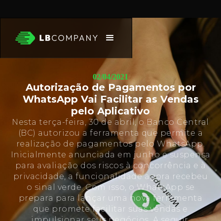
02/04/2021
Autorização de Pagamentos por
WhatsApp Vai Facilitar as Vendas
pelo Aplicativo
Nesta terça-feira, 30 de abril, o Banco Central
(BC) autorizou a ferramenta que permite a
realização de pagamentos pelo WhatsApp.
Inicialmente anunciada em junho e suspensa
para avaliação dos riscos à concorrência e à
privacidade, a funcionalidade agora recebeu
o sinal verde. Com isso, o WhatsApp se
prepara para lançar uma nova ferramenta
que promete facilitar suas vendas e
impulsionar seus negócios. A seguir,