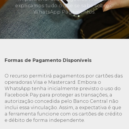
explicamos tudo o que se sabe sobre o
WhatsApp Pagamentos.
Formas de Pagamento Disponíveis
O recurso permitirá pagamentos por cartões das
operadoras Visa e Mastercard. Embora o
WhatsApp tenha inicialmente previsto o uso do
Facebook Pay para proteger as transações, a
autorização concedida pelo Banco Central não
inclui essa vinculação. Assim, a expectativa é que
a ferramenta funcione com os cartões de crédito
e débito de forma independente.