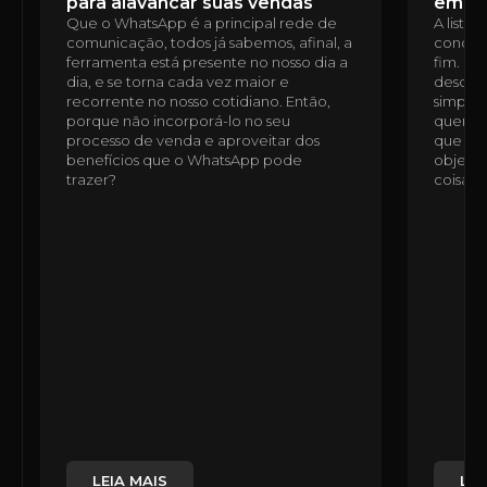
para alavancar suas vendas
em u
Que o WhatsApp é a principal rede de
A lista
comunicação, todos já sabemos, afinal, a
condomí
ferramenta está presente no nosso dia a
fim. É 
dia, e se torna cada vez maior e
desde a
recorrente no nosso cotidiano. Então,
simples
porque não incorporá-lo no seu
quem n
processo de venda e aproveitar dos
que ess
benefícios que o WhatsApp pode
objetiv
trazer?
coisas,
LEIA MAIS
LEI