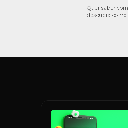
Quer saber com
descubra como 