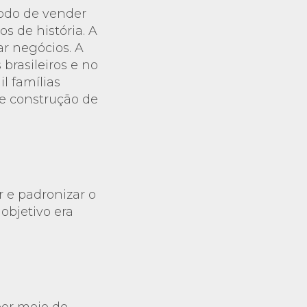
modo de vender
 de história. A
r negócios. A
brasileiros e no
l famílias
e construção de
r e padronizar o
objetivo era