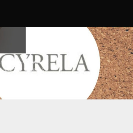
ua empresa? Você
tégia. No entanto,
pode contar com a
ço funciona e traz
sos clientes.