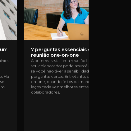
m um
7 perguntas essenciais em uma
reunião one-on-one
ínios
À primeira vista, uma reunião face a face com o
seu colaborador pode assustá-lo. Principalmente
se você não tiver a sensibilidade de ouvir e fazer as
o. Há
perguntas certas. Entretanto, os encontros one-
sse
on-one, quando feitos da maneira correta, criam
aro
laços cada vez melhores entre gestores e
colaboradores.