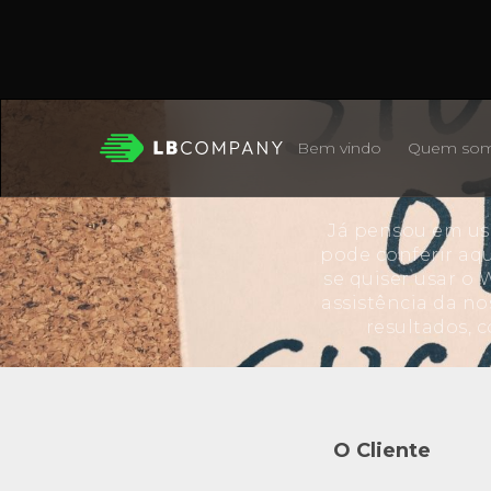
Bem vindo
Quem so
Já pensou em us
pode conferir aqu
se quiser usar o
assistência da no
resultados, 
O Cliente