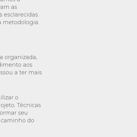
ram as
 esclarecidas.
a metodologia.
a organizada,
dimento aos
ssou a ter mais
lizar o
jeto. Técnicas
formar seu
o caminho do