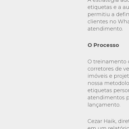
A estratégia a
etiquetas e a a
permitiu a defi
clientes no Wha
atendimento.
O Processo
O treinamento d
corretores de 
imóveis e proje
nossa metodolo
etiquetas perso
atendimentos p
lançamento.
Cezar Haik, dir
em um relatório