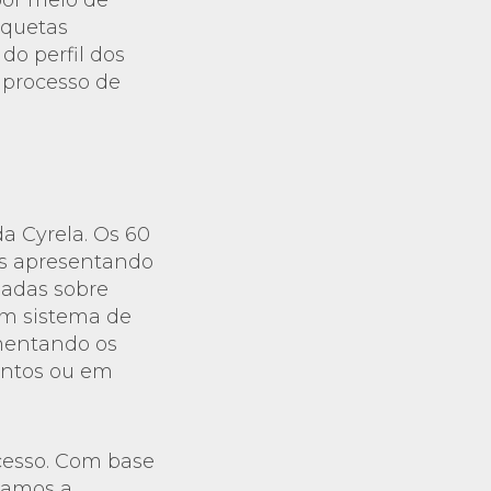
por meio de
iquetas
do perfil dos
 processo de
a Cyrela. Os 60
es apresentando
hadas sobre
m sistema de
gmentando os
ontos ou em
cesso. Com base
stamos a