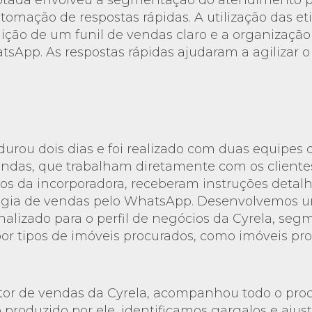
dotada envolveu a segmentação do atendimento 
utomação de respostas rápidas. A utilização das et
nição de um funil de vendas claro e a organização 
tsApp. As respostas rápidas ajudaram a agilizar o
urou dois dias e foi realizado com duas equipes d
vendas, que trabalham diretamente com os client
tos da incorporadora, receberam instruções detal
gia de vendas pelo WhatsApp. Desenvolvemos u
nalizado para o perfil de negócios da Cyrela, se
or tipos de imóveis procurados, como imóveis pr
etor de vendas da Cyrela, acompanhou todo o pro
 produzido por ele, identificamos gargalos e aju