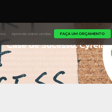
FAÇA UM ORÇAMENTO
mos
Aprenda sobre vendas
4 de jun. de 2021
Case de Sucesso: Cyrela
ar o WhatsApp como um canal de vendas para a s
i no blog algumas dicas para construir a sua estra
 WhatsApp como um projeto de vendas completo, 
ssa consultoria. Para demonstrar como nosso servi
compartilhamos a história de sucesso de um dos nos