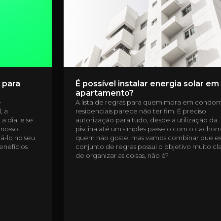
 para
É possível instalar energia solar e
apartamento?
e
A lista de regras para quem mora em condom
, a
residenciais parece não ter fim. É preciso
a dia, e se
autorização para tudo, desde a utilização da
 nosso
piscina até um simples passeio com o cachorr
á-lo no seu
quem não goste, mas vamos combinar que e
enefícios
conjunto de regras possui o objetivo muito cl
de organizar as coisas, não é?