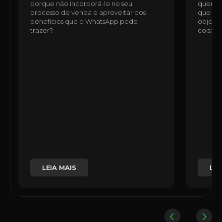
porque não incorporá-lo no seu
quem n
processo de venda e aproveitar dos
que ess
benefícios que o WhatsApp pode
objetiv
trazer?
coisas,
LEIA MAIS
LEI