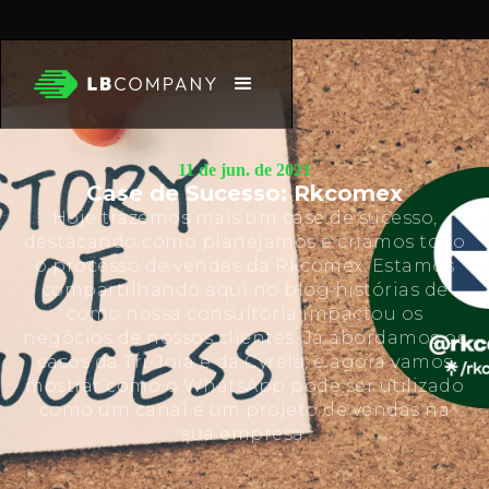
11 de jun. de 2021
Case de Sucesso: Rkcomex
Hoje trazemos mais um case de sucesso,
destacando como planejamos e criamos todo
o processo de vendas da Rkcomex. Estamos
compartilhando aqui no blog histórias de
como nossa consultoria impactou os
negócios de nossos clientes. Já abordamos os
casos da Tri-Joia e da Cyrela, e agora vamos
mostrar como o WhatsApp pode ser utilizado
como um canal e um projeto de vendas na
sua empresa.