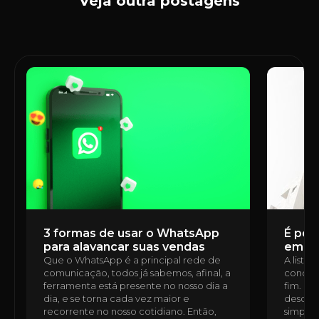
Veja outra postagens
3 formas de usar o WhatsApp
É poss
para alavancar suas vendas
em u
Que o WhatsApp é a principal rede de
A lista
comunicação, todos já sabemos, afinal, a
condomí
ferramenta está presente no nosso dia a
fim. É 
dia, e se torna cada vez maior e
desde a
recorrente no nosso cotidiano. Então,
simples