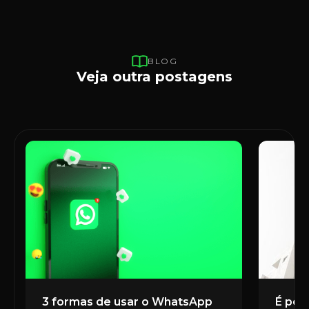
BLOG
Veja outra postagens
3 formas de usar o WhatsApp
É poss