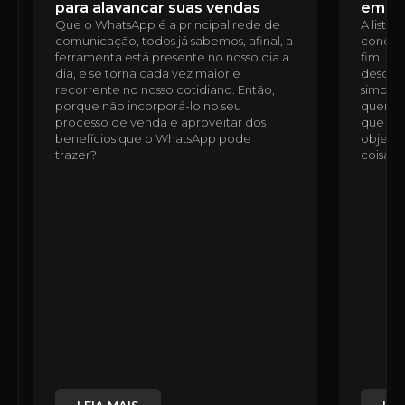
para alavancar suas vendas
em u
Que o WhatsApp é a principal rede de
A lista
comunicação, todos já sabemos, afinal, a
condomí
ferramenta está presente no nosso dia a
fim. É 
dia, e se torna cada vez maior e
desde a
recorrente no nosso cotidiano. Então,
simples
porque não incorporá-lo no seu
quem n
processo de venda e aproveitar dos
que ess
benefícios que o WhatsApp pode
objetiv
trazer?
coisas,