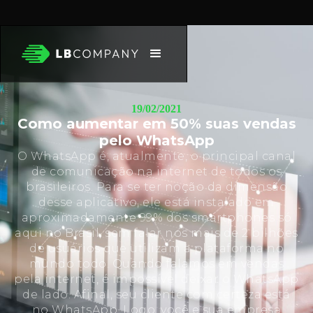
19/02/2021
Como aumentar em 50% suas vendas
pelo WhatsApp
O WhatsApp é, atualmente, o principal canal
de comunicação na internet de todos os
brasileiros. Para se ter noção da dimensão
desse aplicativo, ele está instalado em
aproximadamente 99% dos smartphones só
aqui no Brasil, sem falar nos mais de 2 bilhões
de usuários que utilizam a plataforma no
mundo todo. Quando falamos em vendas
pela internet, é impossível deixar o WhatsApp
de lado. Afinal, seu cliente com certeza está
no WhatsApp. Logo, você e sua empresa