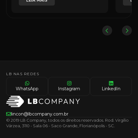
LEIA MAIS
LEI
LB NAS REDES
WhatsApp
Instagram
LinkedIn
lincon@lbcompany.com.br
© 2019 LB Company, todos os direitos reservados. Rod. Virgílio
Várzea, 3110 - Sala 06 - Saco Grande, Florianópolis - SC.