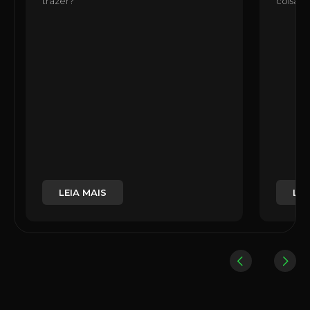
trazer?
coisas,
LEIA MAIS
LEI