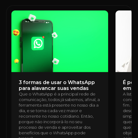
3 formas de usar o WhatsApp
É poss
para alavancar suas vendas
em u
Que o WhatsApp é a principal rede de
A lista
comunicação, todos já sabemos, afinal, a
condomí
ferramenta está presente no nosso dia a
fim. É 
dia, e se torna cada vez maior e
desde a
recorrente no nosso cotidiano. Então,
simples
porque não incorporá-lo no seu
quem n
processo de venda e aproveitar dos
que ess
benefícios que o WhatsApp pode
objetiv