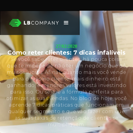
27/02/2020
Como reter clientes: 7 dicas infalíveis
Se você sabe reter clientes, há pouca coisa
que te impede de não ter um negócio que dê
muitos lucros. Afinal, quanto mais você vende
para o mesmo cliente, mais dinheiro está
ganhando, e menores valores está investindo
para isso. Ou seja, é a fórmula perfeita para
otimizar as suas vendas. No blog de hoje, você
aprende 7 dicas práticas que funcionam em
qualquer segmento e que vão fazer com que
as suas taxas de retenção de clientes se
multipliquem.