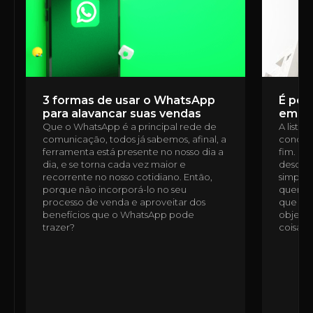
3 formas de usar o WhatsApp
É poss
para alavancar suas vendas
em u
Que o WhatsApp é a principal rede de
A lista
comunicação, todos já sabemos, afinal, a
condomí
ferramenta está presente no nosso dia a
fim. É 
dia, e se torna cada vez maior e
desde a
recorrente no nosso cotidiano. Então,
simples
porque não incorporá-lo no seu
quem n
processo de venda e aproveitar dos
que ess
benefícios que o WhatsApp pode
objetiv
trazer?
coisas,