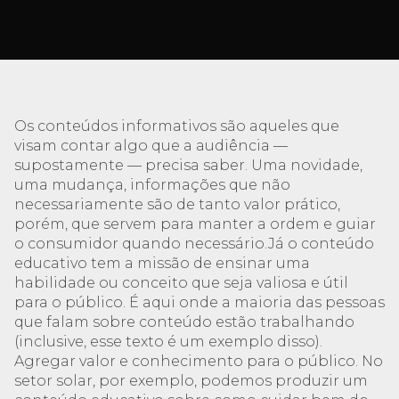
Os conteúdos informativos são aqueles que
visam contar algo que a audiência —
supostamente — precisa saber. Uma novidade,
uma mudança, informações que não
necessariamente são de tanto valor prático,
porém, que servem para manter a ordem e guiar
o consumidor quando necessário.Já o conteúdo
educativo tem a missão de ensinar uma
habilidade ou conceito que seja valiosa e útil
para o público. É aqui onde a maioria das pessoas
que falam sobre conteúdo estão trabalhando
(inclusive, esse texto é um exemplo disso).
Agregar valor e conhecimento para o público. No
setor solar, por exemplo, podemos produzir um