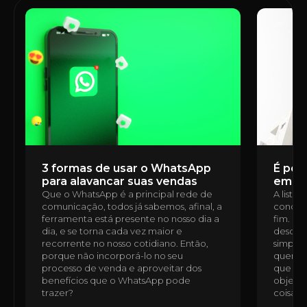
3 formas de usar o WhatsApp
É poss
para alavancar suas vendas
em u
Que o WhatsApp é a principal rede de
A lista
comunicação, todos já sabemos, afinal, a
condomí
ferramenta está presente no nosso dia a
fim. É 
dia, e se torna cada vez maior e
desde a
recorrente no nosso cotidiano. Então,
simples
porque não incorporá-lo no seu
quem n
processo de venda e aproveitar dos
que ess
benefícios que o WhatsApp pode
objetiv
trazer?
coisas,