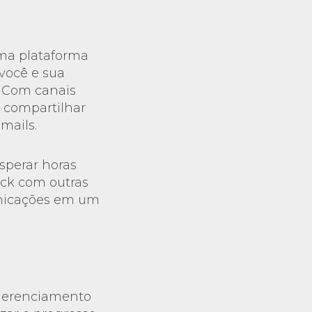
uma plataforma
você e sua
 Com canais
e compartilhar
mails.
sperar horas
ack com outras
unicações em um
e gerenciamento