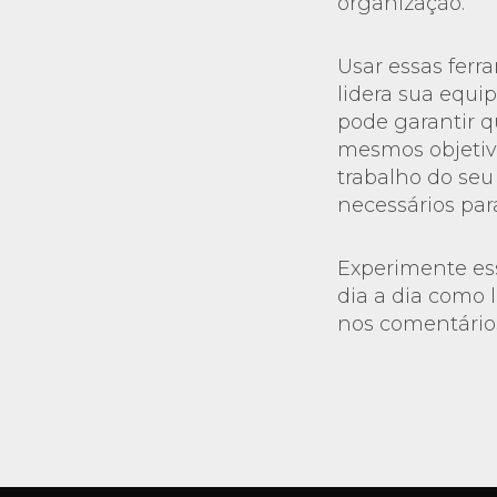
organização.
Usar essas fer
lidera sua equi
pode garantir q
mesmos objetivo
trabalho do seu
necessários par
Experimente ess
dia a dia como 
nos comentários