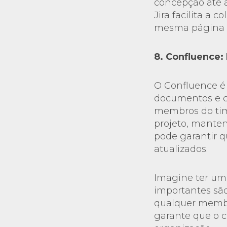
concepção até a
Jira facilita a
mesma página e 
8. Confluence
O Confluence é
documentos e c
membros do tim
projeto, mante
pode garantir q
atualizados.
Imagine ter um 
importantes sã
qualquer membr
garante que o 