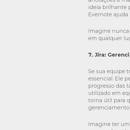
anotações e man
ideia brilhante
Evernote ajuda 
Imagine nunca 
em qualquer lu
7. Jira: Geren
Se sua equipe t
essencial. Ele 
progresso das t
utilizado em eq
torna útil para
gerenciamento 
Imagine ter uma