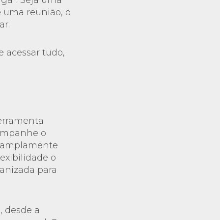
ugar. Seja uma
e uma reunião, o
ar.
 acessar tudo,
ferramenta
companhe o
 é amplamente
exibilidade o
ganizada para
, desde a