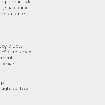
companhar tudo
r, sua equipe
as conforme
oogle Docs,
oração em tempo
cumento
 deixar
ipe
sights valiosos