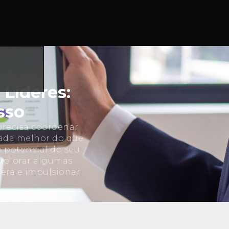
 Líderes:
sso
precisa coordenar
 nada melhor do que
 potencial do seu
explorar algumas
era e impulsionar