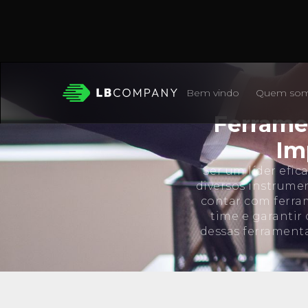
Bem vindo
Quem so
Ferramen
Im
Ser um líder efi
diversos instrumen
contar com ferra
time e garantir
dessas ferrament