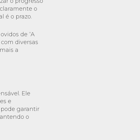
izar o progresso
 claramente o
l é o prazo.
ovidos de “A
o com diversas
 mais a
nsável. Ele
des e
 pode garantir
mantendo o