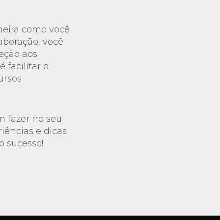
neira como você
aboração, você
eção aos
facilitar o
ursos
m fazer no seu
iências e dicas
o sucesso!