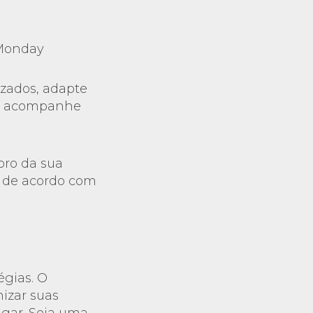
 Monday
izados, adapte
e e acompanhe
ro da sua
o de acordo com
égias. O
nizar suas