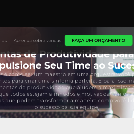
FAÇA UM ORÇAMENTO
mos
Aprenda sobre vendas
12/08/2024
tas de Produtividade para
pulsione Seu Time ao Suce
caz é como ser um maestro em uma orquestra: você 
tos para criar uma sinfonia perfeita. E para isso,
mentas de produtividade que ajudem a maximizar o
 que todos estejam alinhados e motivados. Vamos 
as que podem transformar a maneira como você lid
o sucesso da sua equipe.