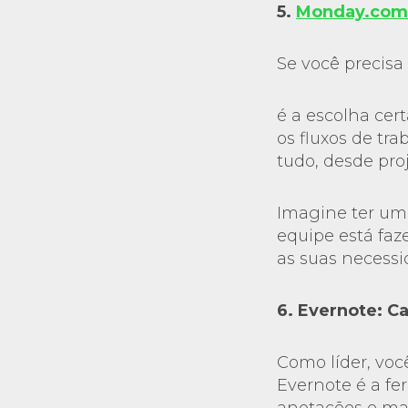
5.
Monday.com
Se você precis
é a escolha cer
os fluxos de tr
tudo, desde proj
Imagine ter um
equipe está faz
as suas necessi
6. Evernote: C
Como líder, voc
Evernote é a fe