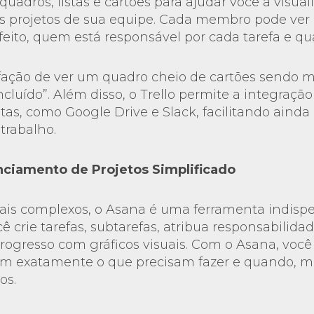
quadros, listas e cartões para ajudar você a visual
os projetos de sua equipe. Cada membro pode ver
feito, quem está responsável por cada tarefa e qua
fação de ver um quadro cheio de cartões sendo m
ncluído”. Além disso, o Trello permite a integraçã
tas, como Google Drive e Slack, facilitando ainda
trabalho.
nciamento de Projetos Simplificado
ais complexos, o Asana é uma ferramenta indispe
 crie tarefas, subtarefas, atribua responsabilida
gresso com gráficos visuais. Com o Asana, você
am exatamente o que precisam fazer e quando, 
os.