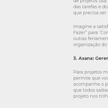
de projetos usa 
das tarefas e d
que precisa ser 
Imagine a satis
Fazer” para “Co
outras ferramen
organização do 
3. Asana: Gere
Para projetos m
permite que você
acompanhe o pro
que todos saib
projeto nos trilh