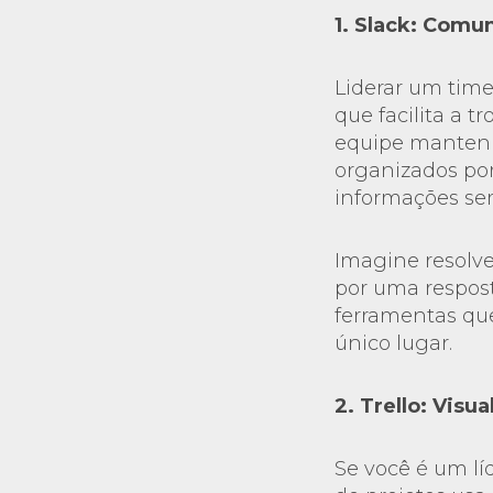
1. Slack: Comu
Liderar um time
que facilita a 
equipe mantenh
organizados por
informações sem
Imagine resolv
por uma respost
ferramentas qu
único lugar.
2. Trello: Visu
Se você é um lí