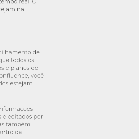
tempo real. O
stejam na
tilhamento de
que todos os
s e planos de
onfluence, você
odos estejam
 informações
 e editados por
 mas também
entro da