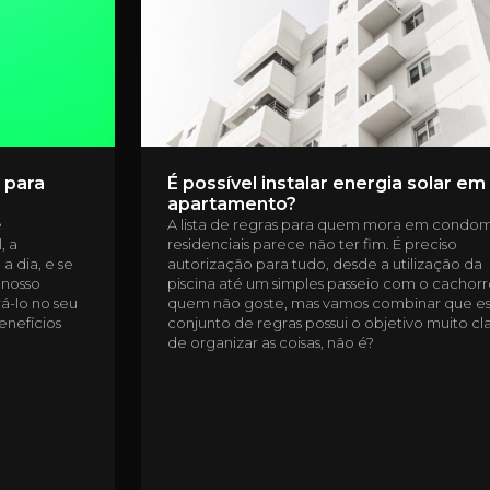
 para
É possível instalar energia solar e
apartamento?
e
A lista de regras para quem mora em condom
, a
residenciais parece não ter fim. É preciso
a dia, e se
autorização para tudo, desde a utilização da
 nosso
piscina até um simples passeio com o cachorr
á-lo no seu
quem não goste, mas vamos combinar que e
enefícios
conjunto de regras possui o objetivo muito cl
de organizar as coisas, não é?