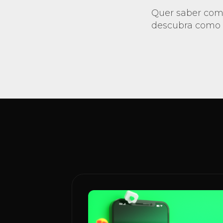
Quer saber com
descubra como 