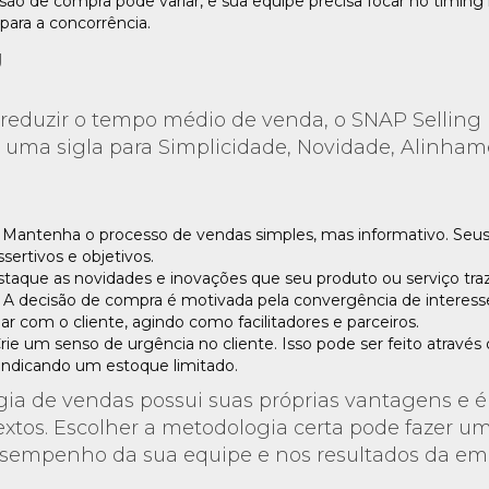
ão de compra pode variar, e sua equipe precisa focar no timing i
para a concorrência.
g
 reduzir o tempo médio de venda, o SNAP Selling 
 uma sigla para Simplicidade, Novidade, Alinham
Mantenha o processo de vendas simples, mas informativo. Seus
sertivos e objetivos.
taque as novidades e inovações que seu produto ou serviço traz
A decisão de compra é motivada pela convergência de interess
har com o cliente, agindo como facilitadores e parceiros.
rie um senso de urgência no cliente. Isso pode ser feito atravé
indicando um estoque limitado.
a de vendas possui suas próprias vantagens e é
extos. Escolher a metodologia certa pode fazer 
esempenho da sua equipe e nos resultados da em