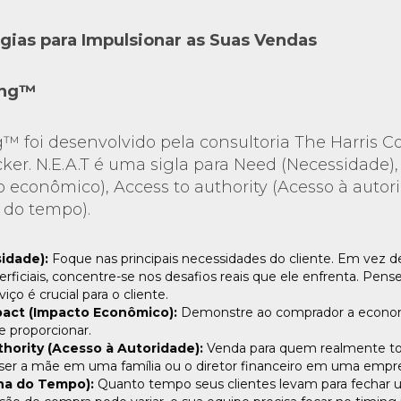
ias para Impulsionar as Suas Vendas
ling™
ng™ foi desenvolvido pela consultoria The Harris 
cker. N.E.A.T é uma sigla para Need (Necessidade
 econômico), Access to authority (Acesso à autor
 do tempo).
idade):
Foque nas principais necessidades do cliente. Em vez de
rficiais, concentre-se nos desafios reais que ele enfrenta. Pe
iço é crucial para o cliente.
act (Impacto Econômico):
Demonstre ao comprador a econom
e proporcionar.
hority (Acesso à Autoridade):
Venda para quem realmente to
ser a mãe em uma família ou o diretor financeiro em uma empr
nha do Tempo):
Quanto tempo seus clientes levam para fechar