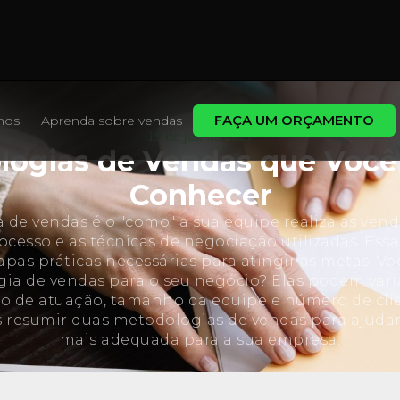
FAÇA UM ORÇAMENTO
mos
Aprenda sobre vendas
19 de jul. de 2021
ogias de Vendas que Você
Conhecer
de vendas é o "como" a sua equipe realiza as vend
ocesso e as técnicas de negociação utilizadas. Es
pas práticas necessárias para atingir as metas. Vo
ia de vendas para o seu negócio? Elas podem var
o de atuação, tamanho da equipe e número de clie
 resumir duas metodologias de vendas para ajudar
mais adequada para a sua empresa.