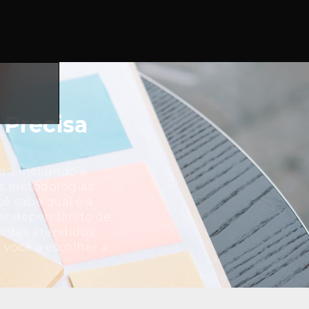
 Precisa
as, incluindo a
sas metodologias
cê sabe qual é a
iar dependendo de
ntes atendidos.
 você a escolher a