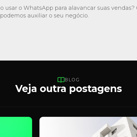
o usar o WhatsApp para alavancar suas vendas? C
podemos auxiliar o seu negócio.
BLOG
Veja outra postagens