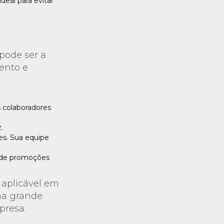
deal para evitar
pode ser a
ento e
 colaboradores
.
es. Sua equipe
s de promoções
 aplicável em
uma grande
presa.