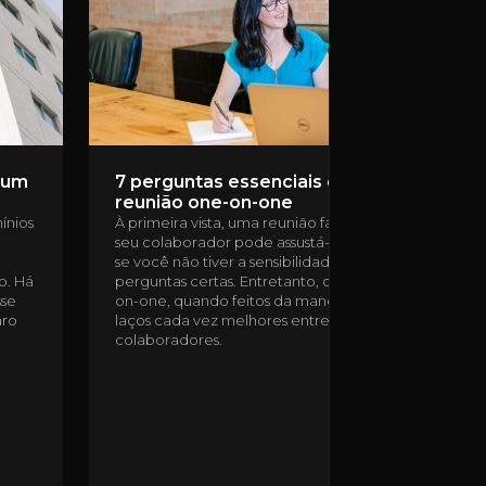
m um
7 perguntas essenciais em uma
reunião one-on-one
ínios
À primeira vista, uma reunião face a face com o
seu colaborador pode assustá-lo. Principalmente
se você não tiver a sensibilidade de ouvir e fazer as
o. Há
perguntas certas. Entretanto, os encontros one-
sse
on-one, quando feitos da maneira correta, criam
aro
laços cada vez melhores entre gestores e
colaboradores.