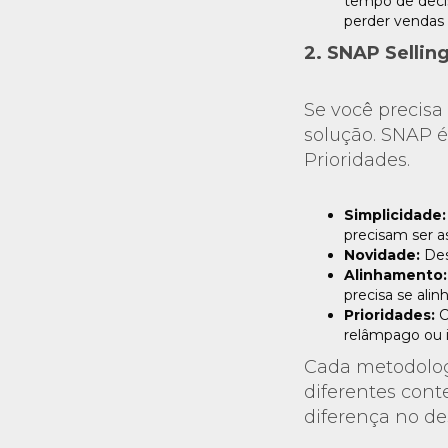
tempo de decis
perder vendas 
2. SNAP Sellin
Se você precisa
solução. SNAP é
Prioridades.
Simplicidade:
precisam ser as
Novidade:
Des
Alinhamento:
precisa se alin
Prioridades:
C
relâmpago ou 
Cada metodologi
diferentes cont
diferença no d