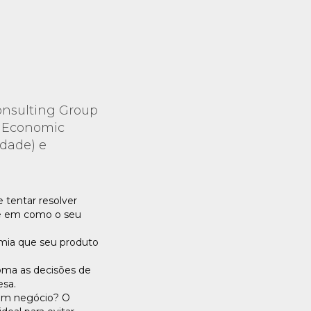
Consulting Group
), Economic
idade) e
 tentar resolver
nse em como o seu
ia que seu produto
ma as decisões de
esa.
 um negócio? O