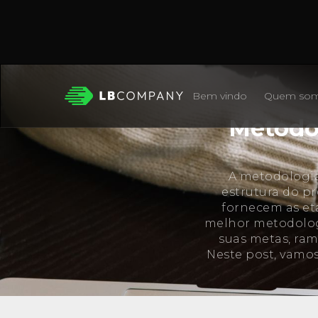
Bem vindo
Quem so
Metodol
A metodologia 
estrutura do pr
fornecem as eta
melhor metodolog
suas metas, ram
Neste post, vamos