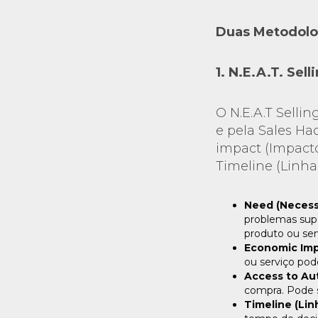
Duas Metodolog
1. N.E.A.T. Sel
O N.E.A.T Selli
e pela Sales Ha
impact (Impacto
Timeline (Linha
Need (Necess
problemas supe
produto ou serv
Economic Imp
ou serviço pod
Access to Aut
compra. Pode 
Timeline (Li