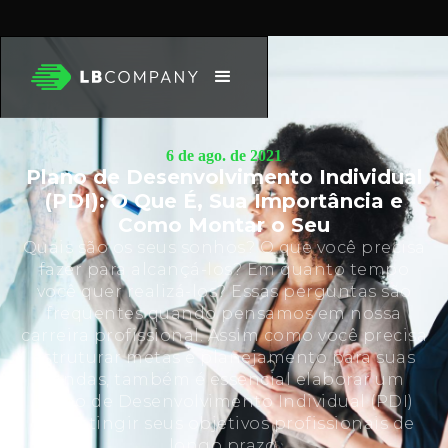
6 de ago. de 2021
Plano de Desenvolvimento Individual
(PDI): O Que É, Sua Importância e
Como Montar o Seu
Quais são os seus sonhos? O que você precisa
fazer para alcançá-los? Em quanto tempo
você quer realizá-los? Essas perguntas são
frequentes quando pensamos em nossa
carreira profissional. Assim como você precisa
estruturar metas e planejamento para suas
vendas, também é essencial elaborar um
Plano de Desenvolvimento Individual (PDI)
para atingir seus objetivos profissionais de
longo prazo.