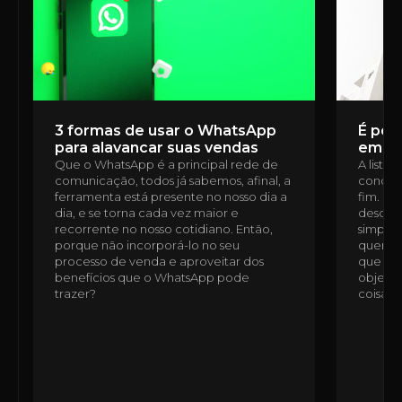
3 formas de usar o WhatsApp
É poss
para alavancar suas vendas
em u
Que o WhatsApp é a principal rede de
A lista
comunicação, todos já sabemos, afinal, a
condomí
ferramenta está presente no nosso dia a
fim. É 
dia, e se torna cada vez maior e
desde a
recorrente no nosso cotidiano. Então,
simples
porque não incorporá-lo no seu
quem n
processo de venda e aproveitar dos
que ess
benefícios que o WhatsApp pode
objetiv
trazer?
coisas,