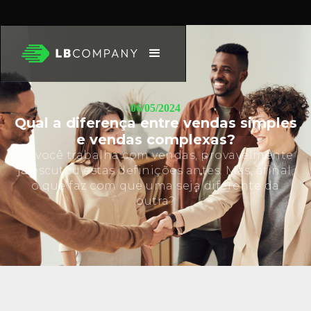
06/05/2024
Qual a diferença entre vendas simples
e vendas complexas?
Se você trabalha com vendas, provavelmente
já escutou estas definições antes. Mas, afinal,
o que faz com que uma seja diferente da
outra?