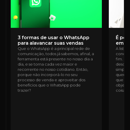
3 formas de usar o WhatsApp
É poss
para alavancar suas vendas
em u
Que o WhatsApp é a principal rede de
A lista
comunicação, todos já sabemos, afinal, a
condomí
ferramenta está presente no nosso dia a
fim. É 
dia, e se torna cada vez maior e
desde a
recorrente no nosso cotidiano. Então,
simples
porque não incorporá-lo no seu
quem n
processo de venda e aproveitar dos
que ess
benefícios que o WhatsApp pode
objetiv
trazer?
coisas,