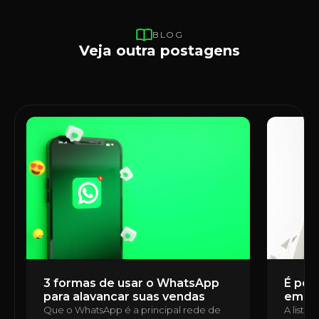
BLOG
Veja outra postagens
3 formas de usar o WhatsApp
É poss
para alavancar suas vendas
em u
Que o WhatsApp é a principal rede de
A lista