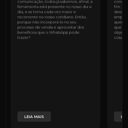
comunicação, todos já sabemos, afinal, a
condomí
ferramenta está presente no nosso dia a
fim. É 
dia, e se torna cada vez maior e
desde a
recorrente no nosso cotidiano. Então,
simples
porque não incorporá-lo no seu
quem n
processo de venda e aproveitar dos
que ess
benefícios que o WhatsApp pode
objetiv
trazer?
coisas,
LEIA MAIS
LEI