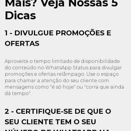
Mais? Veja Nossas 5
Dicas
1 - DIVULGUE PROMOÇÕES E
OFERTAS
Aproveite o tempo limitado de disponibilidade
do conteúdo no WhatsApp Status para divulgar
promoções e ofertas relâmpago. Use o espaço
para chamar a atenção do seu cliente com
mensagens como "é só hoje" ou "corra que ainda
dá tempo".
2 - CERTIFIQUE-SE DE QUE O
SEU CLIENTE TEM O SEU