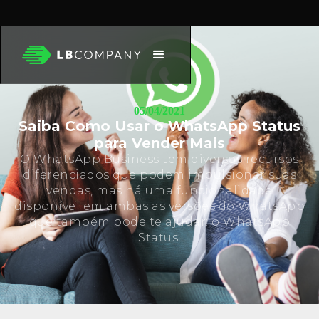
05/04/2021
Saiba Como Usar o WhatsApp Status
para Vender Mais
O WhatsApp Business tem diversos recursos
diferenciados que podem impulsionar suas
vendas, mas há uma funcionalidade
disponível em ambas as versões do WhatsApp
que também pode te ajudar: o WhatsApp
Status.