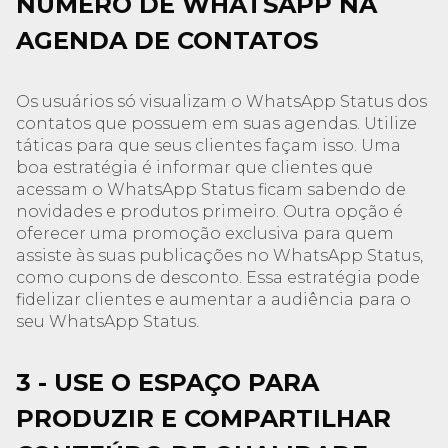
NÚMERO DE WHATSAPP NA
AGENDA DE CONTATOS
Os usuários só visualizam o WhatsApp Status dos
contatos que possuem em suas agendas. Utilize
táticas para que seus clientes façam isso. Uma
boa estratégia é informar que clientes que
acessam o WhatsApp Status ficam sabendo de
novidades e produtos primeiro. Outra opção é
oferecer uma promoção exclusiva para quem
assiste às suas publicações no WhatsApp Status,
como cupons de desconto. Essa estratégia pode
fidelizar clientes e aumentar a audiência para o
seu WhatsApp Status.
3 - USE O ESPAÇO PARA
PRODUZIR E COMPARTILHAR