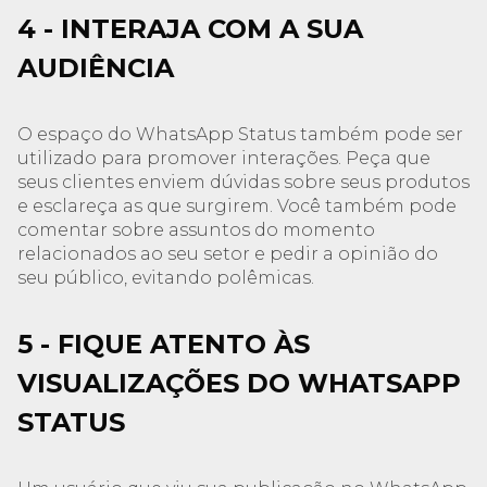
4 - INTERAJA COM A SUA
AUDIÊNCIA
O espaço do WhatsApp Status também pode ser
utilizado para promover interações. Peça que
seus clientes enviem dúvidas sobre seus produtos
e esclareça as que surgirem. Você também pode
comentar sobre assuntos do momento
relacionados ao seu setor e pedir a opinião do
seu público, evitando polêmicas.
5 - FIQUE ATENTO ÀS
VISUALIZAÇÕES DO WHATSAPP
STATUS