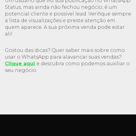
Um usuário que viu sua publicação no WhatsApp
Status, mas ainda não fechou negócio, é um
potencial cliente e possível lead. Verifique sempre
a lista de visualizações e preste atenção em
quem aparece. A sua próxima venda pode estar
ali!
Gostou das dicas? Quer saber mais sobre como
usar o WhatsApp para alavancar suas vendas?
Clique aqui
e descubra como podemos auxiliar o
seu negócio.