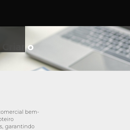
 Criar o
 comercial bem-
teiro
s, garantindo