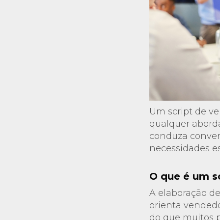
Um script de ve
qualquer abord
conduza convers
necessidades es
O que é um s
A elaboração de
orienta vendedo
do que muitos p