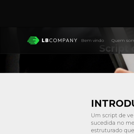
Bem vindo
Quem so
Script 
INTROD
Um script de ve
sucedida no mer
estruturado que