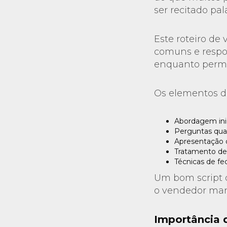
ser recitado pal
Este roteiro de
comuns e respo
enquanto permit
Os elementos d
Abordagem inic
Perguntas quali
Apresentação d
Tratamento de 
Técnicas de f
Um bom script d
o vendedor mant
Importância 