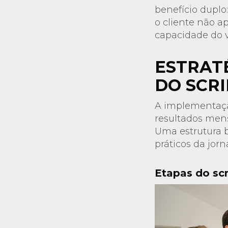
benefício dupl
o cliente não 
capacidade do 
ESTRAT
DO SCR
A implementação
resultados mens
Uma estrutura 
práticos da jor
Etapas do scr