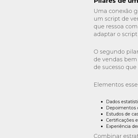
Pilares de um
Uma conexão ge
um script de ve
que ressoa com
adaptar o scrip
O segundo pilar,
de vendas bem c
de sucesso que 
Elementos essen
Dados estatísti
Depoimentos de
Estudos de ca
Certificações 
Experiência de
Combinar estrat