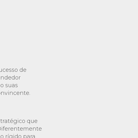
sucesso de
endedor
do suas
onvincente.
tratégico que
 Diferentemente
o rígido para