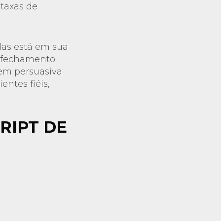
taxas de
das está em sua
o fechamento.
em persuasiva
entes fiéis,
RIPT DE