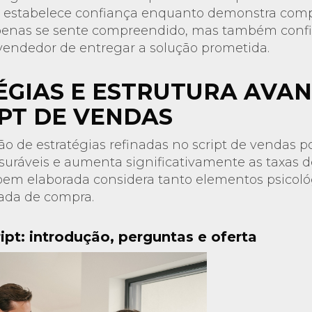
o: estabelece confiança enquanto demonstra comp
apenas se sente compreendido, mas também conf
vendedor de entregar a solução prometida.
ÉGIAS E ESTRUTURA AVA
IPT DE VENDAS
 de estratégias refinadas no script de vendas po
uráveis e aumenta significativamente as taxas d
bem elaborada considera tanto elementos psicol
nada de compra.
ipt: introdução, perguntas e oferta