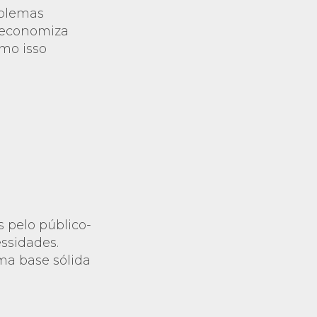
oblemas
o economiza
mo isso
s pelo público-
ssidades.
a base sólida