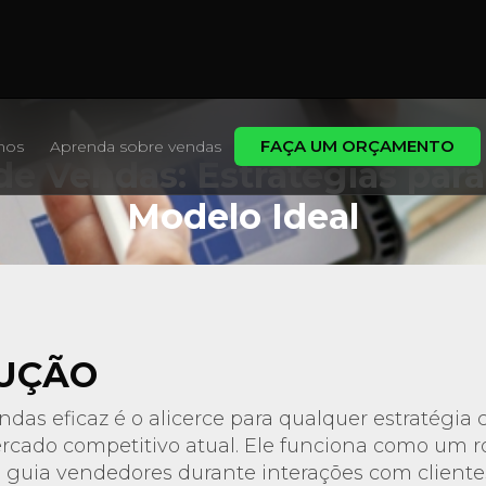
FAÇA UM ORÇAMENTO
mos
Aprenda sobre vendas
de Vendas: Estratégias para
Modelo Ideal
UÇÃO
ndas eficaz é o alicerce para qualquer estratégia
cado competitivo atual. Ele funciona como um ro
 guia vendedores durante interações com cliente