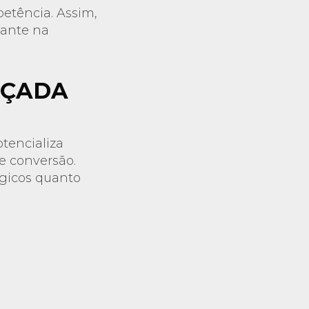
etência. Assim,
iante na
NÇADA
tencializa
e conversão.
ógicos quanto