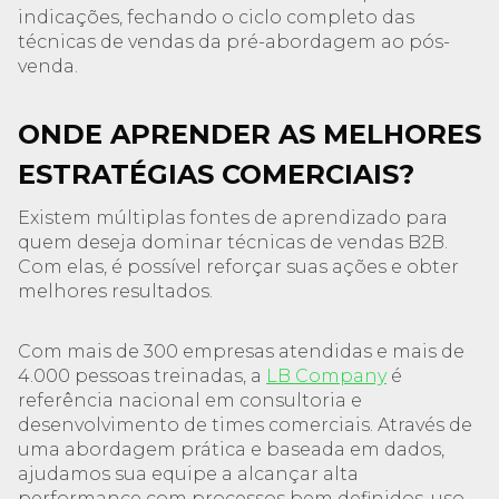
indicações, fechando o ciclo completo das
técnicas de vendas da pré-abordagem ao pós-
venda.
ONDE APRENDER AS MELHORES
ESTRATÉGIAS COMERCIAIS?
Existem múltiplas fontes de aprendizado para
quem deseja dominar técnicas de vendas B2B.
Com elas, é possível reforçar suas ações e obter
melhores resultados.
Com mais de 300 empresas atendidas e mais de
4.000 pessoas treinadas, a
LB Company
é
referência nacional em consultoria e
desenvolvimento de times comerciais. Através de
uma abordagem prática e baseada em dados,
ajudamos sua equipe a alcançar alta
performance com processos bem definidos, uso