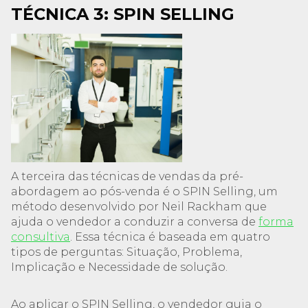
TÉCNICA 3: SPIN SELLING
A terceira das técnicas de vendas da pré-
abordagem ao pós-venda é o SPIN Selling, um
método desenvolvido por Neil Rackham que
ajuda o vendedor a conduzir a conversa de
forma
consultiva
. Essa técnica é baseada em quatro
tipos de perguntas: Situação, Problema,
Implicação e Necessidade de solução.
Ao aplicar o SPIN Selling, o vendedor guia o