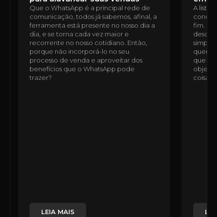
Que o WhatsApp é a principal rede de
A lista
comunicação, todos já sabemos, afinal, a
condomí
ferramenta está presente no nosso dia a
fim. É 
dia, e se torna cada vez maior e
desde a
recorrente no nosso cotidiano. Então,
simples
porque não incorporá-lo no seu
quem n
processo de venda e aproveitar dos
que ess
benefícios que o WhatsApp pode
objetiv
trazer?
coisas,
LEIA MAIS
LEI