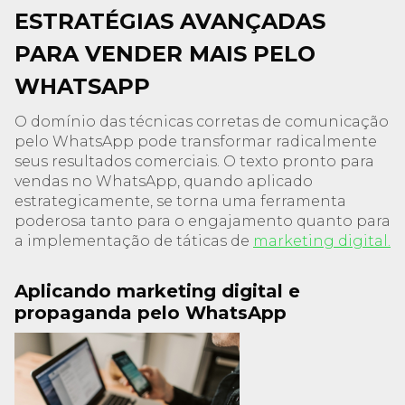
ESTRATÉGIAS AVANÇADAS
PARA VENDER MAIS PELO
WHATSAPP
O domínio das técnicas corretas de comunicação
pelo WhatsApp pode transformar radicalmente
seus resultados comerciais. O texto pronto para
vendas no WhatsApp, quando aplicado
estrategicamente, se torna uma ferramenta
poderosa tanto para o engajamento quanto para
a implementação de táticas de
marketing digital.
Aplicando marketing digital e
propaganda pelo WhatsApp