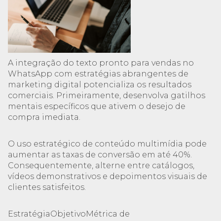
A integração do texto pronto para vendas no
WhatsApp com estratégias abrangentes de
marketing digital potencializa os resultados
comerciais. Primeiramente, desenvolva gatilhos
mentais específicos que ativem o desejo de
compra imediata.
O uso estratégico de conteúdo multimídia pode
aumentar as taxas de conversão em até 40%.
Consequentemente, alterne entre catálogos,
vídeos demonstrativos e depoimentos visuais de
clientes satisfeitos.
EstratégiaObjetivoMétrica de