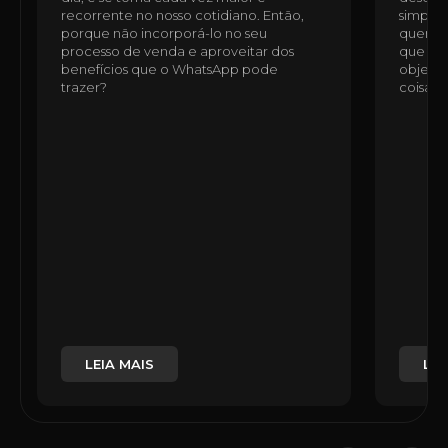
recorrente no nosso cotidiano. Então,
simples
porque não incorporá-lo no seu
quem n
processo de venda e aproveitar dos
que ess
benefícios que o WhatsApp pode
objetiv
trazer?
coisas,
LEIA MAIS
LEI