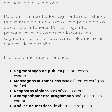
enviadas por este método.
Para otimizar resultados, segmente suas listas de
transmissão por interesses ou comportamentos
de compra anteriores. Por conseguinte,
personalize os textos de acordo com cada
segmento, aumentando assim a relevância e as
chances de conversão.
Lista de práticas recomendadas:
Segmentação de público
por interesses
específicos.
Mensagens automáticas
para diferentes estágios
do funil.
Respostas rápidas
para dúvidas comuns.
Acompanhamento programado
após o primeiro
contato.
Análise de métricas
de abertura e resposta.