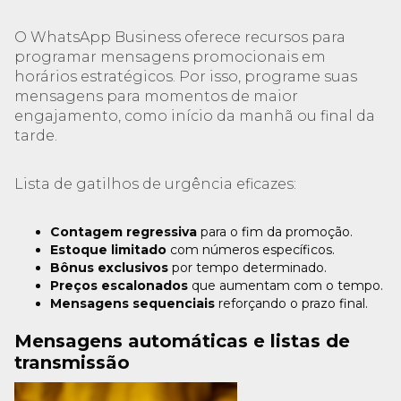
O WhatsApp Business oferece recursos para
programar mensagens promocionais em
horários estratégicos. Por isso, programe suas
mensagens para momentos de maior
engajamento, como início da manhã ou final da
tarde.
Lista de gatilhos de urgência eficazes:
Contagem regressiva
para o fim da promoção.
Estoque limitado
com números específicos.
Bônus exclusivos
por tempo determinado.
Preços escalonados
que aumentam com o tempo.
Mensagens sequenciais
reforçando o prazo final.
Mensagens automáticas e listas de
transmissão