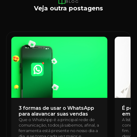
BLOG
Veja outra postagens
3 formas de usar o WhatsApp
É poss
para alavancar suas vendas
em u
Que o WhatsApp é a principal rede de
A lista
comunicação, todos já sabemos, afinal, a
condomí
ferramenta está presente no nosso dia a
fim. É 
dia, e se torna cada vez maior e
desde a