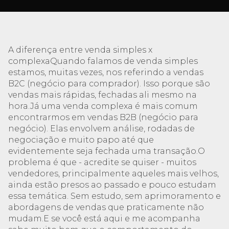
A diferença entre venda simples x
complexaQuando falamos de venda simples
estamos, muitas vezes, nos referindo a vendas
B2C (negócio para comprador). Isso porque são
vendas mais rápidas, fechadas ali mesmo na
hora.Já uma venda complexa é mais comum
encontrarmos em vendas B2B (negócio para
negócio). Elas envolvem análise, rodadas de
negociação e muito papo até que
evidentemente seja fechada uma transação.O
problema é que - acredite se quiser - muitos
vendedores, principalmente aqueles mais velhos,
ainda estão presos ao passado e pouco estudam
essa temática. Sem estudo, sem aprimoramento e
abordagens de vendas que praticamente não
mudam.E se você está aqui e me acompanha