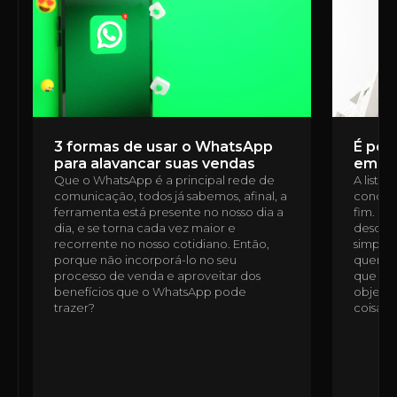
3 formas de usar o WhatsApp
É poss
para alavancar suas vendas
em u
Que o WhatsApp é a principal rede de
A lista
comunicação, todos já sabemos, afinal, a
condomí
ferramenta está presente no nosso dia a
fim. É 
dia, e se torna cada vez maior e
desde a
recorrente no nosso cotidiano. Então,
simples
porque não incorporá-lo no seu
quem n
processo de venda e aproveitar dos
que ess
benefícios que o WhatsApp pode
objetiv
trazer?
coisas,