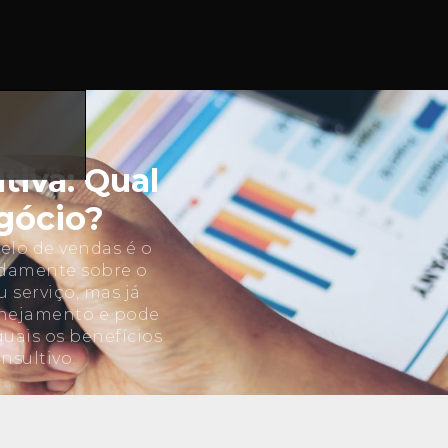
tiva: Qual
gócio?
elo de vendas é o
pidamente sobre o
 serviço, mas já
anejamento e pode
quais os benefícios
nsultivo.