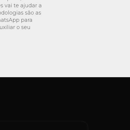
s vai te ajudar a
odologias são as
hatsApp para
iliar o seu