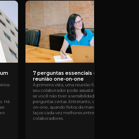
m um
7 perguntas essenciais em uma
reunião one-on-one
ínios
À primeira vista, uma reunião face a face com o
seu colaborador pode assustá-lo. Principalmente
se você não tiver a sensibilidade de ouvir e fazer as
o. Há
perguntas certas. Entretanto, os encontros one-
sse
on-one, quando feitos da maneira correta, criam
aro
laços cada vez melhores entre gestores e
colaboradores.