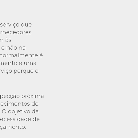
serviço que
fornecedores
m às
, e não na
e normalmente é
imento e uma
rviço porque o
specção próxima
lecimentos de
 O objetivo da
necessidade de
rçamento.