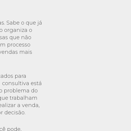
s. Sabe o que já
o organiza o
esas que não
um processo
 vendas mais
cados para
 consultiva está
do problema do
 que trabalham
alizar a venda,
r decisão.
ocê pode,