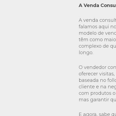
A Venda Consul
A venda consult
falamos aqui no
modelo de vend
têm como maior
complexo de qu
longo.
O vendedor cons
oferecer visita
baseada no foll
cliente e na ne
com produtos ou
mas garantir qu
E agora, sabe q