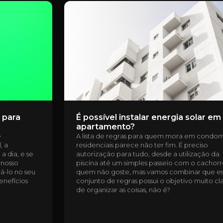
 para
É possível instalar energia solar e
apartamento?
e
A lista de regras para quem mora em condom
, a
residenciais parece não ter fim. É preciso
a dia, e se
autorização para tudo, desde a utilização da
 nosso
piscina até um simples passeio com o cachorr
á-lo no seu
quem não goste, mas vamos combinar que e
enefícios
conjunto de regras possui o objetivo muito cl
de organizar as coisas, não é?