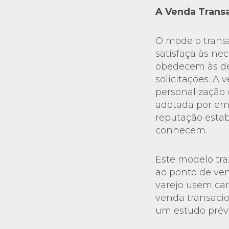
A Venda Transa
O modelo transa
satisfaça às ne
obedecem às de
solicitações. A
personalização 
adotada por e
reputação estab
conhecem.
Este modelo tr
ao ponto de ve
varejo usem car
venda transacio
um estudo prév