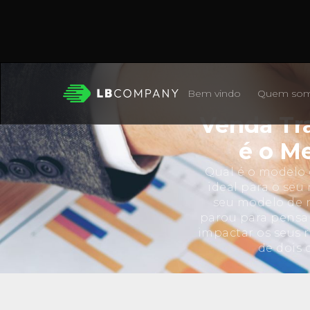
Bem vindo
Quem so
Venda Tra
é o M
Qual é o modelo 
ideal para o seu
seu modelo de n
parou para pensa
impactar os seus r
de dois 