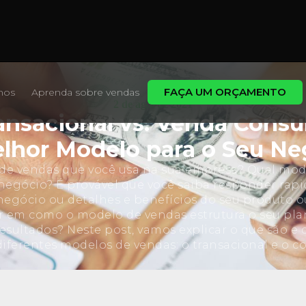
FAÇA UM ORÇAMENTO
mos
Aprenda sobre vendas
2 de ago. de 2021
nsacional vs. Venda Consul
elhor Modelo para o Seu Ne
de vendas que você usa na sua empresa? Qual mod
 negócio? É provável que você saiba responder ra
egócio ou detalhes e benefícios do seu produto ou
r em como o modelo de vendas estrutura o seu pl
esultados? Neste post, vamos explicar o que são e 
diferentes modelos de vendas: o transacional e o co