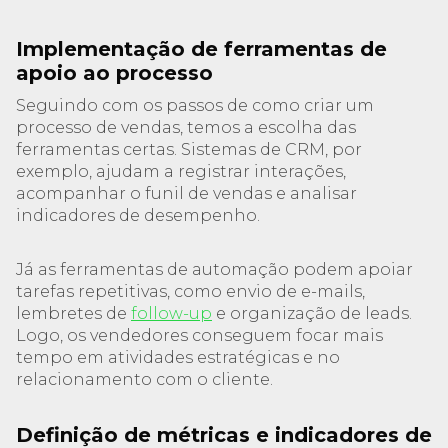
Implementação de ferramentas de
apoio ao processo
Seguindo com os passos de como criar um
processo de vendas, temos a escolha das
ferramentas certas. Sistemas de CRM, por
exemplo, ajudam a registrar interações,
acompanhar o funil de vendas e analisar
indicadores de desempenho.
Já as ferramentas de automação podem apoiar
tarefas repetitivas, como envio de e-mails,
lembretes de
follow-up
e organização de leads.
Logo, os vendedores conseguem focar mais
tempo em atividades estratégicas e no
relacionamento com o cliente.
Definição de métricas e indicadores de