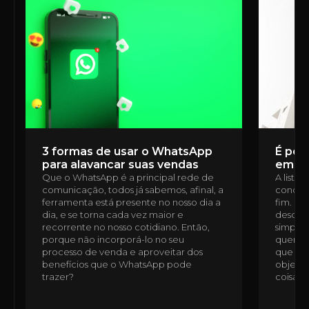
3 formas de usar o WhatsApp
É poss
para alavancar suas vendas
em u
Que o WhatsApp é a principal rede de
A lista
comunicação, todos já sabemos, afinal, a
condomí
ferramenta está presente no nosso dia a
fim. É 
dia, e se torna cada vez maior e
desde a
recorrente no nosso cotidiano. Então,
simples
porque não incorporá-lo no seu
quem n
processo de venda e aproveitar dos
que ess
benefícios que o WhatsApp pode
objetiv
trazer?
coisas,