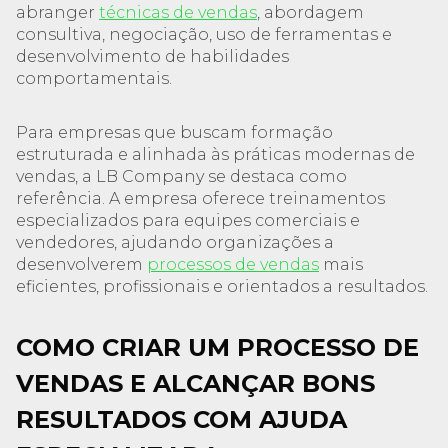
abranger
técnicas de vendas
, abordagem
consultiva, negociação, uso de ferramentas e
desenvolvimento de habilidades
comportamentais.
Para empresas que buscam formação
estruturada e alinhada às práticas modernas de
vendas, a LB Company se destaca como
referência. A empresa oferece treinamentos
especializados para equipes comerciais e
vendedores, ajudando organizações a
desenvolverem
processos de vendas
mais
eficientes, profissionais e orientados a resultados.
COMO CRIAR UM PROCESSO DE
VENDAS E ALCANÇAR BONS
RESULTADOS COM AJUDA